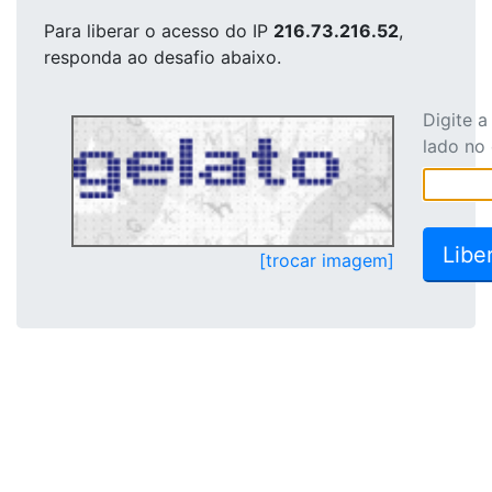
Para liberar o acesso
do IP
216.73.216.52
,
responda ao desafio abaixo.
Digite 
lado no
[trocar imagem]