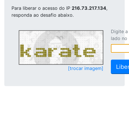
Para liberar o acesso
do IP
216.73.217.134
,
responda ao desafio abaixo.
Digite 
lado no
[trocar imagem]