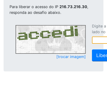
Para liberar o acesso
do IP
216.73.216.30
,
responda ao desafio abaixo.
Digite 
lado no
[trocar imagem]