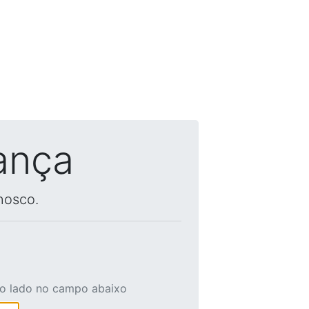
ança
nosco.
ao lado no campo abaixo