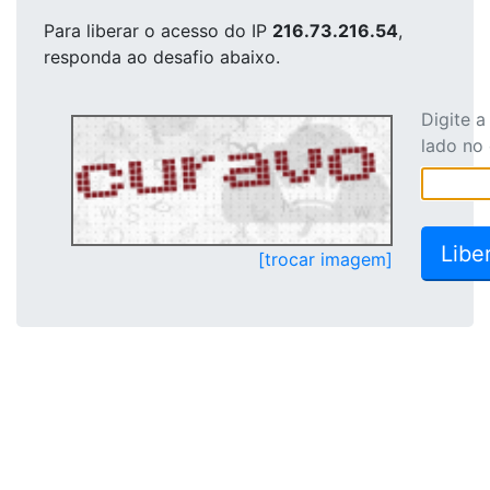
Para liberar o acesso
do IP
216.73.216.54
,
responda ao desafio abaixo.
Digite 
lado no
[trocar imagem]