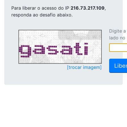
Para liberar o acesso
do IP
216.73.217.109
,
responda ao desafio abaixo.
Digite 
lado no
[trocar imagem]