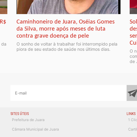
 R$
So
Caminhoneiro de Juara, Oséias Gomes
de
da Silva, morre após meses de luta
se
contra grave doença de pele
Cu
o da
O sonho de voltar à trabalhar foi interrompido pela
piora de seu estado de saúde nos últimos dias.
O n
com
de 
SITES ÚTEIS
LINKS
Prefeitura de Juara
1 Cli
Câmara Municipal de Juara
Cart