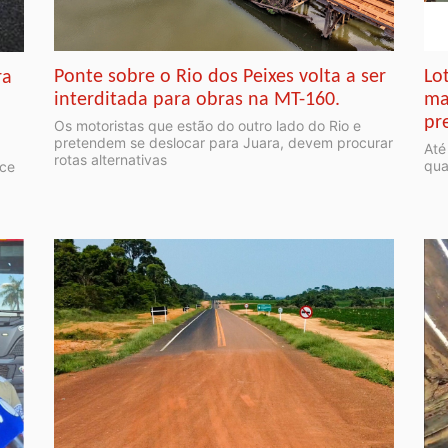
Ponte sobre o Rio dos Peixes volta a ser
Lo
ra
interditada para obras na MT-160.
ma
pr
Os motoristas que estão do outro lado do Rio e
pretendem se deslocar para Juara, devem procurar
Até
rotas alternativas
qua
nce