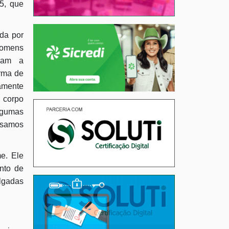
5, que
ada por
homens
iram a
arma de
tamente
corpo
lgumas
ssamos
me. Ele
nto de
lgadas