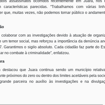
is assassinatos ocorridos recentemente em Juara, nos b
características parecidas. “Trabalhamos com várias lin
er que, muitas vezes, não podemos tornar público o andamen
ção
colaborar com as investigações devido à atuação de organi
e um temor social, mas reforçou a importância da denúncia a
7. Garantimos o sigilo absoluto. Cada cidadão faz parte do E
iar no combate à criminalidade”, enfatizou.
ura
n destacou que Juara continua sendo um município relativ
ante próximos do zero ou dentro dos limites aceitáveis pela soc
ande parceira no auxílio às investigações e na divulga