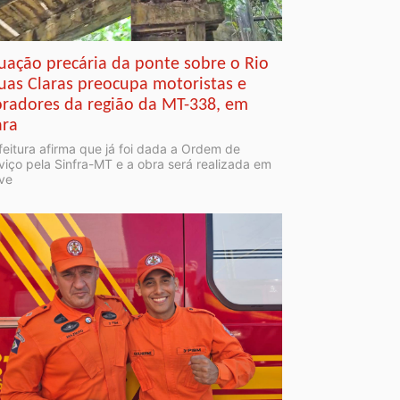
tuação precária da ponte sobre o Rio
uas Claras preocupa motoristas e
radores da região da MT-338, em
ara
feitura afirma que já foi dada a Ordem de
viço pela Sinfra-MT e a obra será realizada em
ve