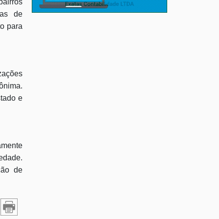
airros
has de
to para
zações
nônima.
stado e
amente
iedade.
ção de