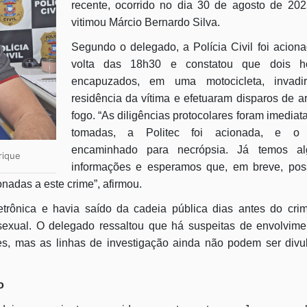
recente, ocorrido no dia 30 de agosto de 202
vitimou Márcio Bernardo Silva.
Segundo o delegado, a Polícia Civil foi acion
volta das 18h30 e constatou que dois 
encapuzados, em uma motocicleta, invad
residência da vítima e efetuaram disparos de 
fogo. “As diligências protocolares foram imedia
tomadas, a Politec foi acionada, e o 
encaminhado para necrópsia. Já temos a
rique
informações e esperamos que, em breve, po
onadas a este crime”, afirmou.
etrônica e havia saído da cadeia pública dias antes do cri
sexual. O delegado ressaltou que há suspeitas de envolvime
s, mas as linhas de investigação ainda não podem ser divu
o