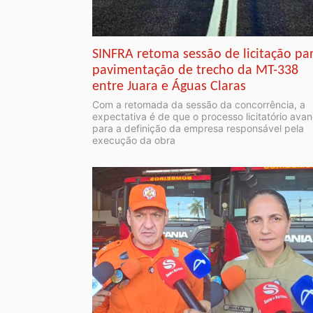
SINFRA retoma sessão de licitação pa
pavimentação de trecho da MT-338
entre Juara e Águas Claras
Com a retomada da sessão da concorrência, a
expectativa é de que o processo licitatório ava
para a definição da empresa responsável pela
execução da obra