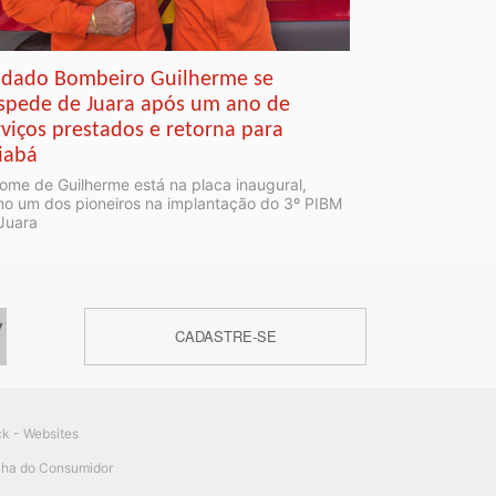
ldado Bombeiro Guilherme se
spede de Juara após um ano de
rviços prestados e retorna para
iabá
ome de Guilherme está na placa inaugural,
o um dos pioneiros na implantação do 3º PIBM
Juara
CADASTRE-SE
ck - Websites
ilha do Consumidor