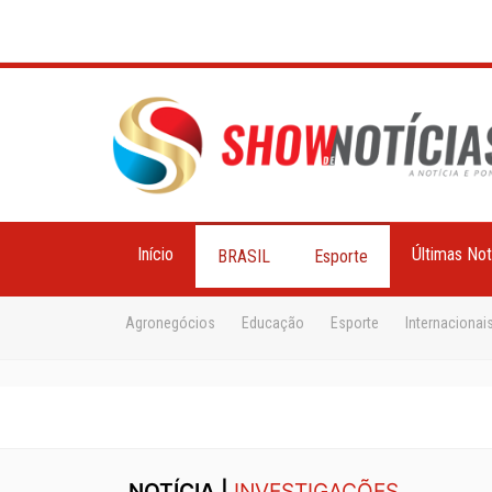
Início
Últimas Not
BRASIL
Esporte
Agronegócios
Educação
Esporte
Internacionai
NOTÍCIA |
INVESTIGAÇÕES