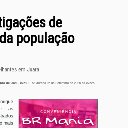
tigações de
 da população
elhantes em Juara
,
- Atualizado 05 de Setembro de 2025 as 07h25
bro de 2025
07h21
nrique
re as
trados
so mais