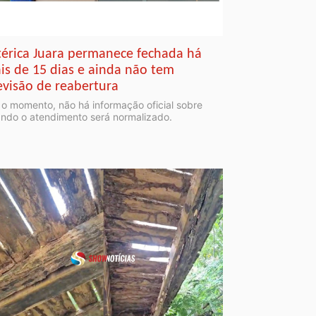
térica Juara permanece fechada há
is de 15 dias e ainda não tem
evisão de reabertura
 o momento, não há informação oficial sobre
ndo o atendimento será normalizado.