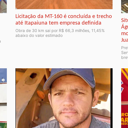
Licitação da MT-160 é concluída e trecho
Si
até Itapaiuna tem empresa definida
Ág
Obra de 30 km sai por R$ 66,3 milhões, 11,45%
mo
abaixo do valor estimado
Ju
a
Pre
Ser
bre