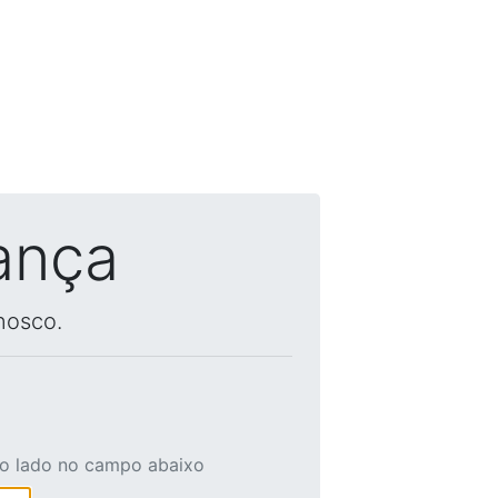
ança
nosco.
ao lado no campo abaixo