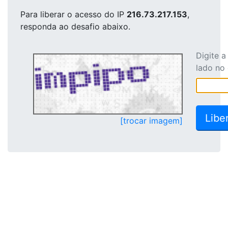
Para liberar o acesso
do IP
216.73.217.153
,
responda ao desafio abaixo.
Digite 
lado no
[trocar imagem]