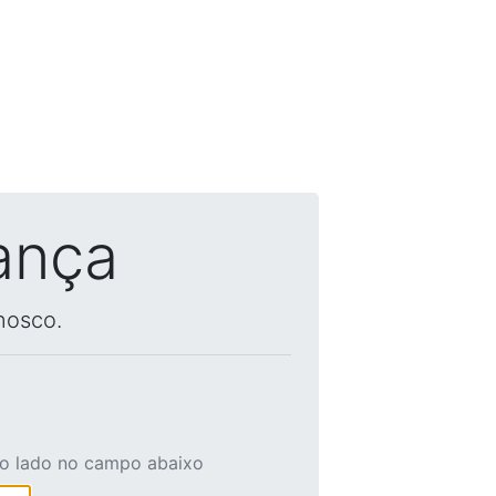
ança
nosco.
ao lado no campo abaixo