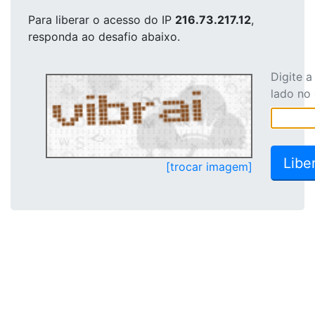
Para liberar o acesso
do IP
216.73.217.12
,
responda ao desafio abaixo.
Digite 
lado no
[trocar imagem]