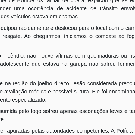
te de Bombeiros Militar de Juara, explicou que as e
ender uma ocorrência de acidente de trânsito envo
 dos veículos estava em chamas.
equipou rapidamente e deslocou para o local com o ca
 resgate. Ao chegarmos, iniciamos o combate ao fo
o incêndio, não houve vítimas com queimaduras ou ri
adolescente que estava na garupa não sofreu ferime
e na região do joelho direito, lesão considerada preoc
e avaliação médica e possível sutura. Ele foi encaminh
ento especializado.
onsumida pelo fogo sofreu apenas escoriações leves e 
te.
r apuradas pelas autoridades competentes. A Polícia M