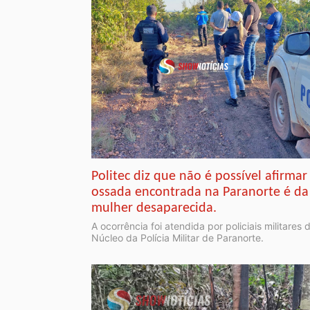
Politec diz que não é possível afirmar
ossada encontrada na Paranorte é da
mulher desaparecida.
A ocorrência foi atendida por policiais militares 
Núcleo da Polícia Militar de Paranorte.