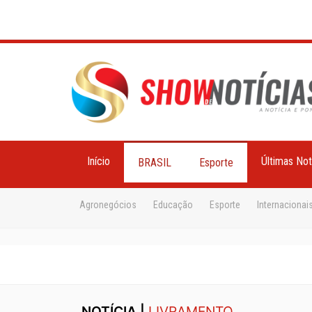
Início
Últimas Not
BRASIL
Esporte
Agronegócios
Educação
Esporte
Internacionai
NOTÍCIA |
LIVRAMENTO