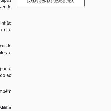
quipes
lvendo
minhão
go e o
sco de
ntos e
upante
ado ao
também
ilitar