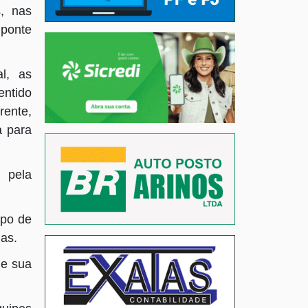
, nas
 ponte
l, as
ntido
ente,
a para
 pela
rpo de
mas.
 e sua