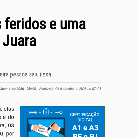
s feridos e uma
 Juara
ira pessoa saiu ilesa.
,
- Atualizado 04 de Junho de 2026 as 07h28
 Junho de 2026
05h00
letas
s e do
ra, 03
eu por