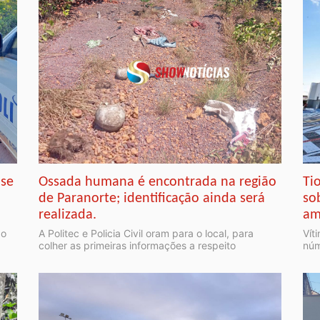
 se
Ossada humana é encontrada na região
Ti
de Paranorte; identificação ainda será
so
realizada.
am
do
A Politec e Policia Civil oram para o local, para
Vít
colher as primeiras informações a respeito
núm