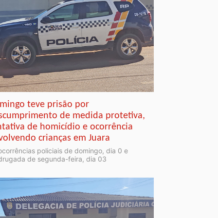
mingo teve prisão por
scumprimento de medida protetiva,
ntativa de homicídio e ocorrência
volvendo crianças em Juara
ocorrências policiais de domingo, dia 0 e
rugada de segunda-feira, dia 03