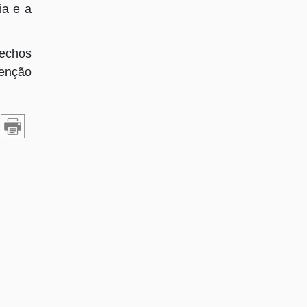
ia e a
rechos
tenção