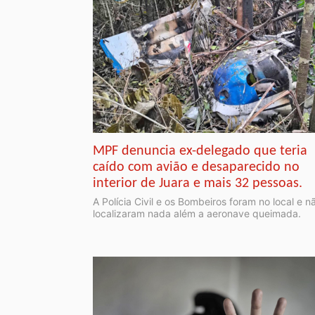
MPF denuncia ex-delegado que teria
caído com avião e desaparecido no
interior de Juara e mais 32 pessoas.
A Polícia Civil e os Bombeiros foram no local e n
localizaram nada além a aeronave queimada.