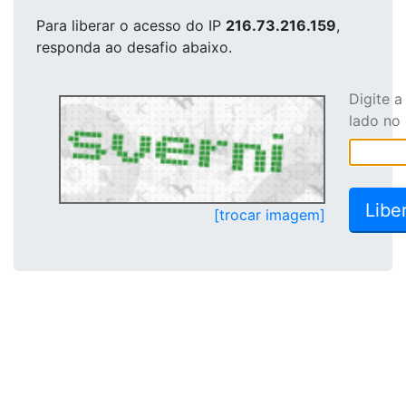
Para liberar o acesso
do IP
216.73.216.159
,
responda ao desafio abaixo.
Digite 
lado no
[trocar imagem]