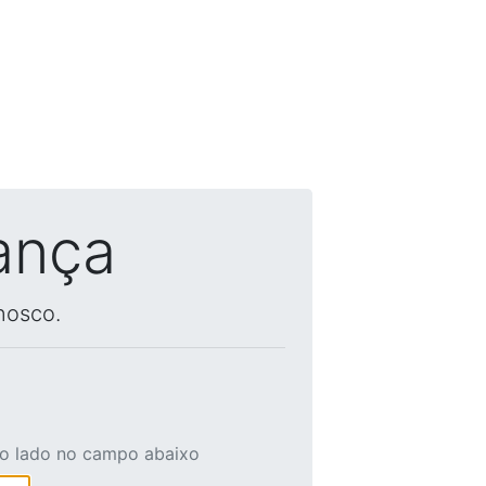
ança
nosco.
ao lado no campo abaixo