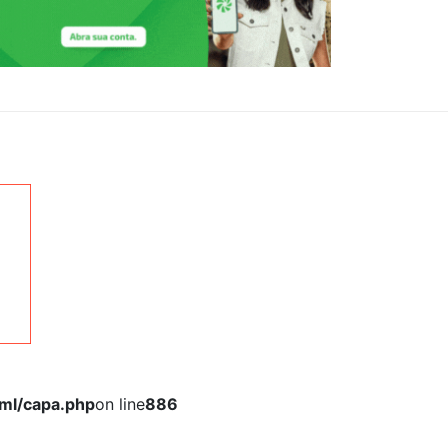
tml/capa.php
on line
886