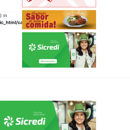
) in
ic_html/capa.php