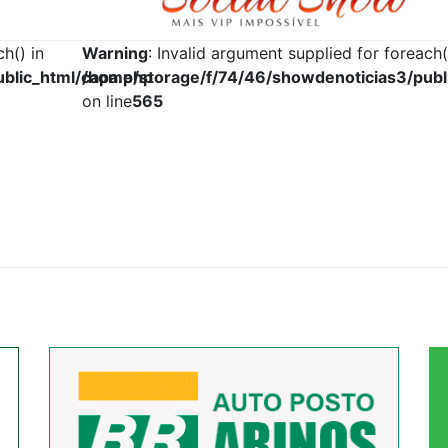
h() in
Warning
: Invalid argument supplied for foreach(
blic_html/capa.php
/home/storage/f/74/46/showdenoticias3/publ
on line
565