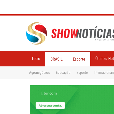
Início
Últimas Not
BRASIL
Esporte
Agronegócios
Educação
Esporte
Internacionai