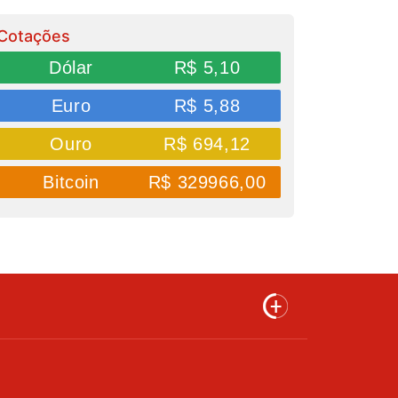
Cotações
Dólar
R$ 5,10
Euro
R$ 5,88
Ouro
R$ 694,12
Bitcoin
R$ 329966,00