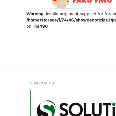
Warning
: Invalid argument supplied for foreac
/home/storage/f/74/46/showdenoticias3/pu
on line
496
PUBLICIDADES