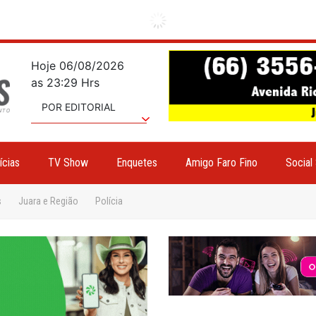
Hoje 06/08/2026
as 23:29 Hrs
POR EDITORIAL
ícias
TV Show
Enquetes
Amigo Faro Fino
Social
s
Juara e Região
Polícia