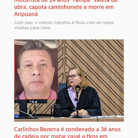
Motorista de 24 anos "rampa" valeta de
obra, capota caminhonete e morre em
Aripuanã
Com isso, o veículo capotou e ficou com as rodas
viradas para cima.
Carlinhos Bezerra é condenado a 36 anos
de cadeia por matar casal a tiros em