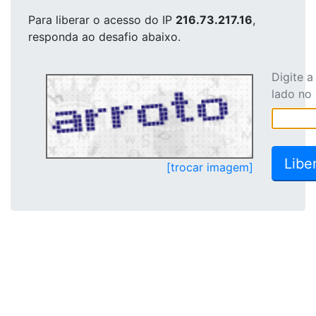
Para liberar o acesso
do IP
216.73.217.16
,
responda ao desafio abaixo.
Digite 
lado no
[trocar imagem]