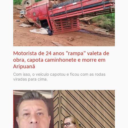
Motorista de 24 anos "rampa" valeta de
obra, capota caminhonete e morre em
Aripuanã
Com isso, o veículo capotou e ficou com as rodas
viradas para cima.