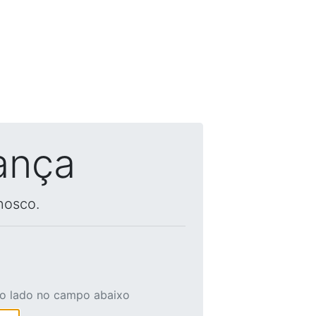
ança
nosco.
ao lado no campo abaixo