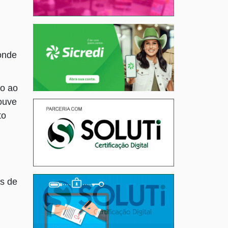
onde
do ao
ouve
to
es de