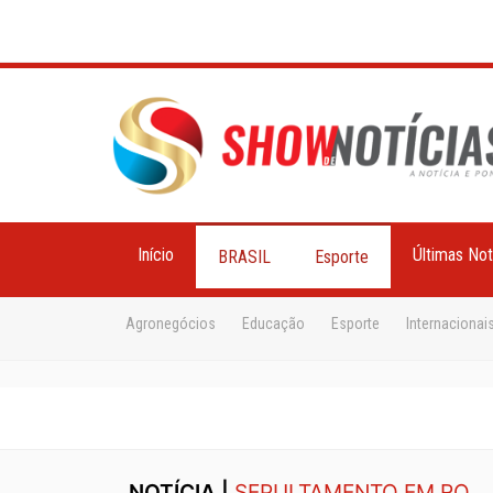
Início
Últimas Not
BRASIL
Esporte
Agronegócios
Educação
Esporte
Internacionai
NOTÍCIA |
SEPULTAMENTO EM RO