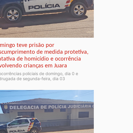
mingo teve prisão por
scumprimento de medida protetiva,
ntativa de homicídio e ocorrência
volvendo crianças em Juara
ocorrências policiais de domingo, dia 0 e
rugada de segunda-feira, dia 03