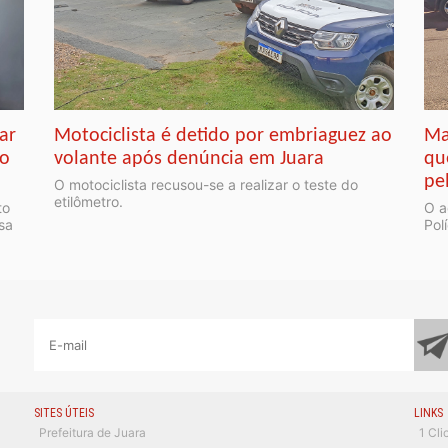
ar
Motociclista é detido por embriaguez ao
Ma
to
volante após denúncia em Juara
qu
pe
O motociclista recusou-se a realizar o teste do
etilômetro.
to
O a
asa
Pol
SITES ÚTEIS
LINKS
Prefeitura de Juara
1 Cli