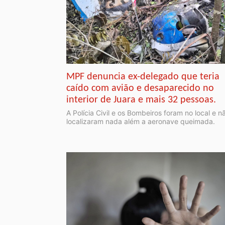
MPF denuncia ex-delegado que teria
caído com avião e desaparecido no
interior de Juara e mais 32 pessoas.
A Polícia Civil e os Bombeiros foram no local e n
localizaram nada além a aeronave queimada.