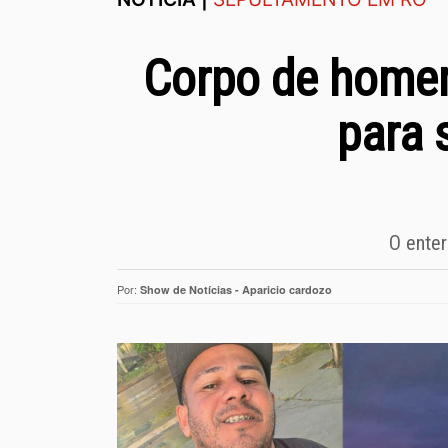
Corpo de homem
para 
O enter
Por:
Show de Notícias - Aparicio cardozo