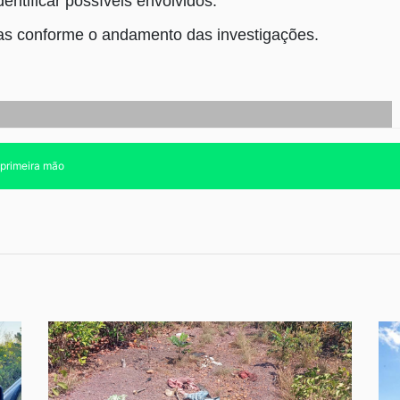
entificar possíveis envolvidos.
as conforme o andamento das investigações.
 primeira mão