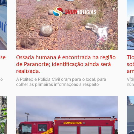
 se
Ossada humana é encontrada na região
Ti
de Paranorte; identificação ainda será
so
realizada.
am
do
A Politec e Policia Civil oram para o local, para
Vít
colher as primeiras informações a respeito
núm