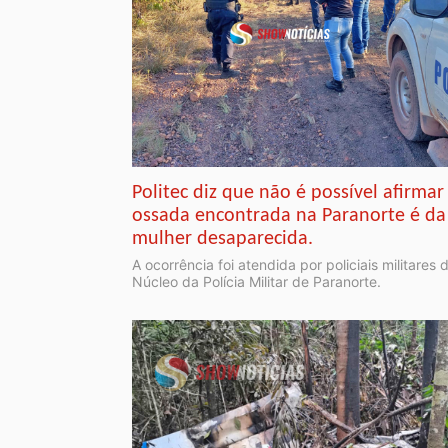
Politec diz que não é possível afirmar
ossada encontrada na Paranorte é da
mulher desaparecida.
A ocorrência foi atendida por policiais militares 
Núcleo da Polícia Militar de Paranorte.